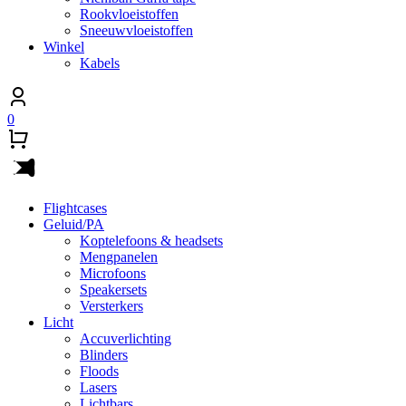
Rookvloeistoffen
Sneeuwvloeistoffen
Winkel
Kabels
0
Flightcases
Geluid/PA
Koptelefoons & headsets
Mengpanelen
Microfoons
Speakersets
Versterkers
Licht
Accuverlichting
Blinders
Floods
Lasers
Lichtbars