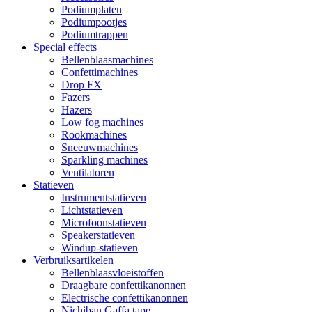
Podiumplaten
Podiumpootjes
Podiumtrappen
Special effects
Bellenblaasmachines
Confettimachines
Drop FX
Fazers
Hazers
Low fog machines
Rookmachines
Sneeuwmachines
Sparkling machines
Ventilatoren
Statieven
Instrumentstatieven
Lichtstatieven
Microfoonstatieven
Speakerstatieven
Windup-statieven
Verbruiksartikelen
Bellenblaasvloeistoffen
Draagbare confettikanonnen
Electrische confettikanonnen
Nichiban Gaffa tape