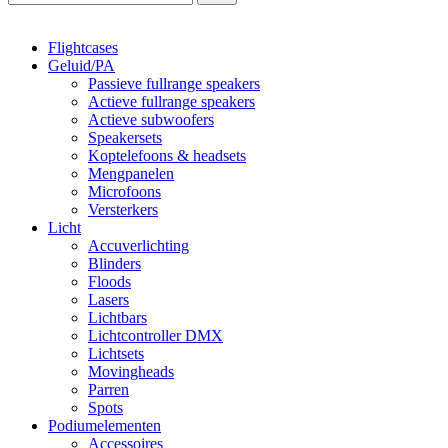
Flightcases
Geluid/PA
Passieve fullrange speakers
Actieve fullrange speakers
Actieve subwoofers
Speakersets
Koptelefoons & headsets
Mengpanelen
Microfoons
Versterkers
Licht
Accuverlichting
Blinders
Floods
Lasers
Lichtbars
Lichtcontroller DMX
Lichtsets
Movingheads
Parren
Spots
Podiumelementen
Accessoires