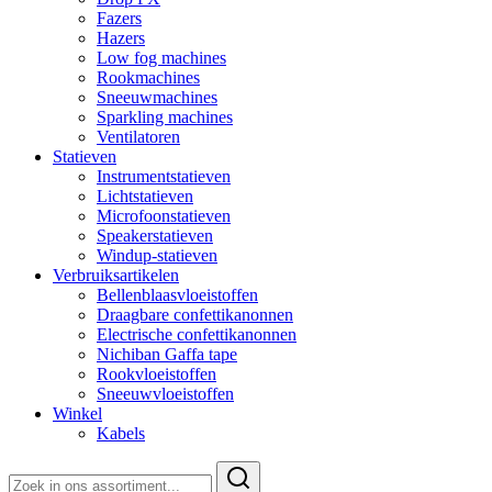
Fazers
Hazers
Low fog machines
Rookmachines
Sneeuwmachines
Sparkling machines
Ventilatoren
Statieven
Instrumentstatieven
Lichtstatieven
Microfoonstatieven
Speakerstatieven
Windup-statieven
Verbruiksartikelen
Bellenblaasvloeistoffen
Draagbare confettikanonnen
Electrische confettikanonnen
Nichiban Gaffa tape
Rookvloeistoffen
Sneeuwvloeistoffen
Winkel
Kabels
Zoeken
naar: