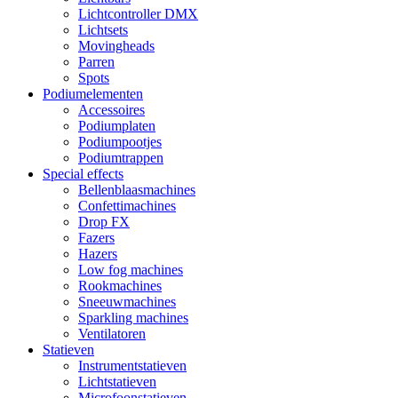
Lichtcontroller DMX
Lichtsets
Movingheads
Parren
Spots
Podiumelementen
Accessoires
Podiumplaten
Podiumpootjes
Podiumtrappen
Special effects
Bellenblaasmachines
Confettimachines
Drop FX
Fazers
Hazers
Low fog machines
Rookmachines
Sneeuwmachines
Sparkling machines
Ventilatoren
Statieven
Instrumentstatieven
Lichtstatieven
Microfoonstatieven