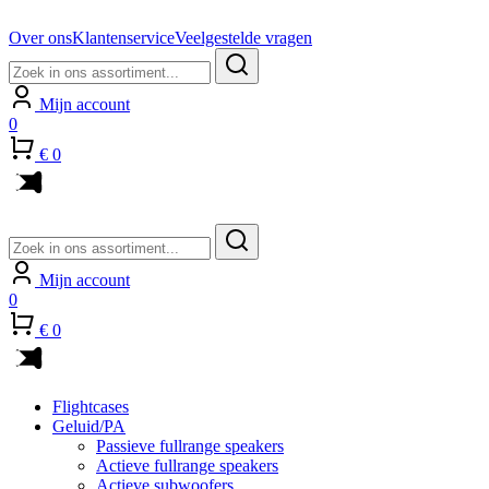
Over ons
Klantenservice
Veelgestelde vragen
Zoeken
naar:
Mijn account
0
€ 0
Zoeken
naar:
Mijn account
0
€ 0
Flightcases
Geluid/PA
Passieve fullrange speakers
Actieve fullrange speakers
Actieve subwoofers