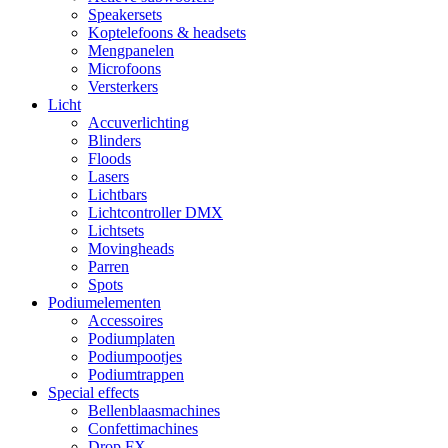
Speakersets
Koptelefoons & headsets
Mengpanelen
Microfoons
Versterkers
Licht
Accuverlichting
Blinders
Floods
Lasers
Lichtbars
Lichtcontroller DMX
Lichtsets
Movingheads
Parren
Spots
Podiumelementen
Accessoires
Podiumplaten
Podiumpootjes
Podiumtrappen
Special effects
Bellenblaasmachines
Confettimachines
Drop FX