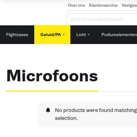
Over ons
Klantenservice
Veelges
Zoeken
naar:
Flightcases
Geluid/PA
Licht
Podiumelemente
Microfoons
No products were found matching
selection.