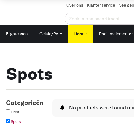
Over ons
Klantenservice
Veelges
Zoeken
naar:
Flightcases
Geluid/PA
Licht
Podiumelementen
Spots
Categorieën
No products were found mat
Licht
Spots