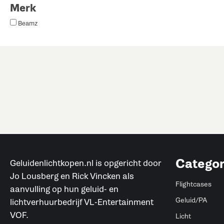
Merk
Beamz
Categor
Geluidenlichtkopen.nl is opgericht door
Jo Lousberg en Rick Vincken als
Flightcases
aanvulling op hun geluid- en
Geluid/PA
lichtverhuurbedrijf VL-Entertainment
VOF.
Licht