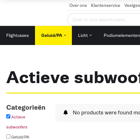
Over ons
Klantenservice
Veelges
Zoeken
naar:
Flightcases
Geluid/PA
Licht
Podiumelemente
Actieve subwoo
Categorieën
No products were found mat
Actieve
subwoofers
Geluid/PA