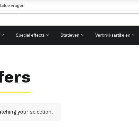
telde vragen
n
Special effects
Statieven
Verbruiksartikelen
fers
ching your selection.